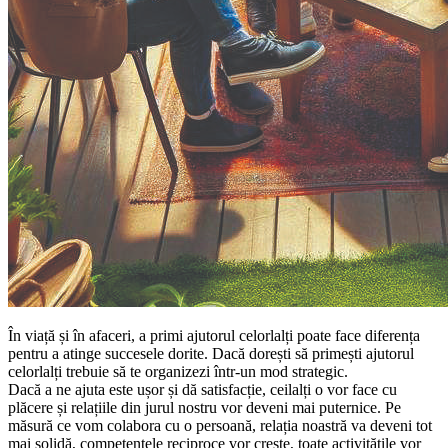
În viață și în afaceri, a primi ajutorul celorlalți poate face diferența
pentru a atinge succesele dorite. Dacă dorești să primești ajutorul
celorlalți trebuie să te organizezi într-un mod strategic.
Dacă a ne ajuta este ușor și dă satisfacție, ceilalți o vor face cu
plăcere și relațiile din jurul nostru vor deveni mai puternice. Pe
măsură ce vom colabora cu o persoană, relația noastră va deveni tot
mai solidă, competențele reciproce vor crește, toate activitățile vor