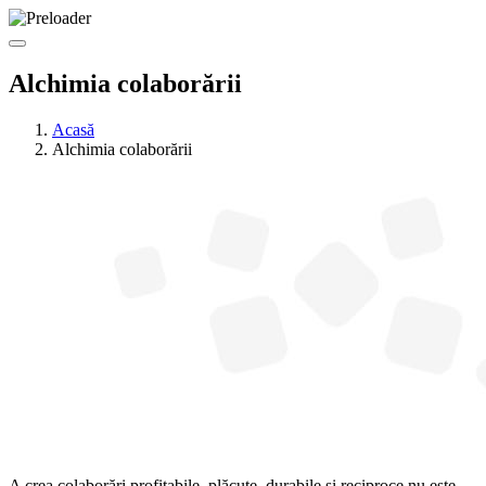
Alchimia colaborării
Acasă
Alchimia colaborării
A crea colaborări profitabile, plăcute, durabile și reciproce nu este