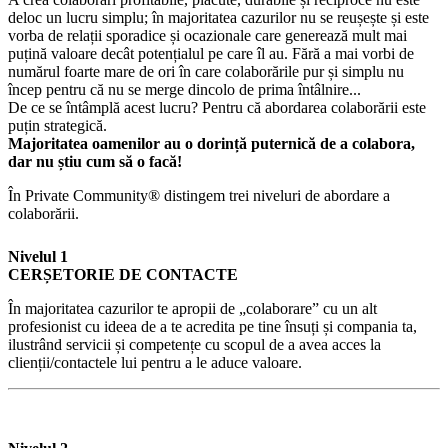
deloc un lucru simplu; în majoritatea cazurilor nu se reușește și este
vorba de relații sporadice și ocazionale care generează mult mai
puțină valoare decât potențialul pe care îl au. Fără a mai vorbi de
numărul foarte mare de ori în care colaborările pur și simplu nu
încep pentru că nu se merge dincolo de prima întâlnire...
De ce se întâmplă acest lucru? Pentru că abordarea colaborării este
puțin strategică.
Majoritatea oamenilor au o dorință puternică de a colabora,
dar nu știu cum să o facă!
În Private Community® distingem trei niveluri de abordare a
colaborării.
Nivelul 1
CERȘETORIE DE CONTACTE
În majoritatea cazurilor te apropii de „colaborare” cu un alt
profesionist cu ideea de a te acredita pe tine însuți și compania ta,
ilustrând servicii și competențe cu scopul de a avea acces la
clienții/contactele lui pentru a le aduce valoare.