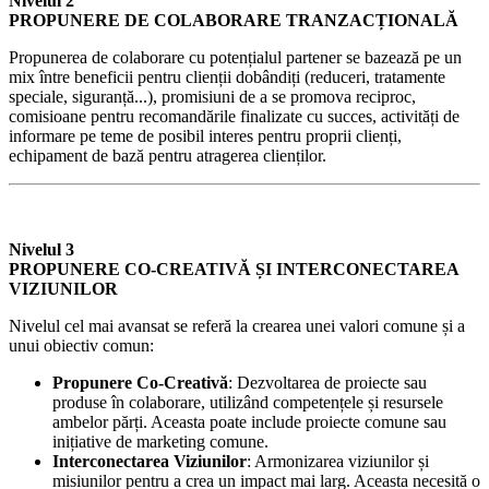
Nivelul 2
PROPUNERE DE COLABORARE TRANZACȚIONALĂ
Propunerea de colaborare cu potențialul partener se bazează pe un
mix între beneficii pentru clienții dobândiți (reduceri, tratamente
speciale, siguranță...), promisiuni de a se promova reciproc,
comisioane pentru recomandările finalizate cu succes, activități de
informare pe teme de posibil interes pentru proprii clienți,
echipament de bază pentru atragerea clienților.
Nivelul 3
PROPUNERE CO-CREATIVĂ ȘI INTERCONECTAREA
VIZIUNILOR
Nivelul cel mai avansat se referă la crearea unei valori comune și a
unui obiectiv comun:
Propunere Co-Creativă
: Dezvoltarea de proiecte sau
produse în colaborare, utilizând competențele și resursele
ambelor părți. Aceasta poate include proiecte comune sau
inițiative de marketing comune.
Interconectarea Viziunilor
: Armonizarea viziunilor și
misiunilor pentru a crea un impact mai larg. Aceasta necesită o